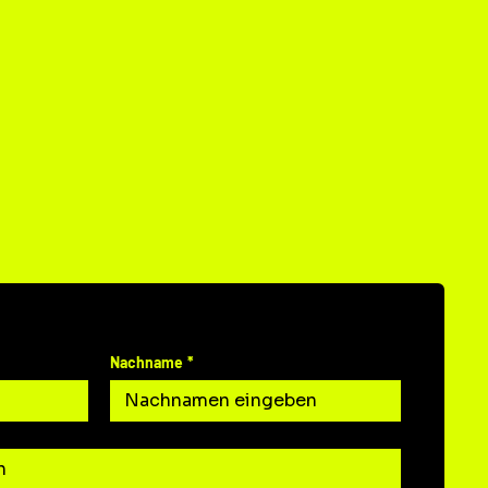
T
N UNS
Nachname
*