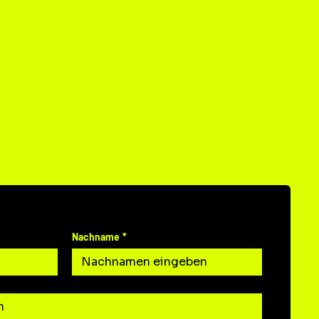
T
N UNS
Nachname
*