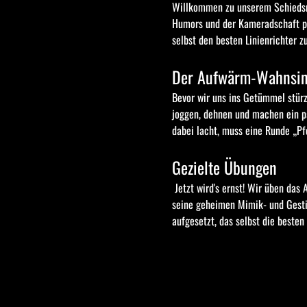
Willkommen zu unserem Schiedsric
Humors und der Kameradschaft per
selbst den besten Linienrichter 
Der Aufwärm-Wahnsi
Bevor wir uns ins Getümmel stürz
joggen, dehnen und machen ein pa
dabei lacht, muss eine Runde „Pf
Gezielte Übungen
 Jetzt wird's ernst! Wir üben das Abseits, das Foulspiel und das „Ich habe nichts gesehen“-Gesicht. Denn was wäre ein Schiedsrichter ohne 
seine geheimen Mimik- und Gestik
aufgesetzt, das selbst die beste