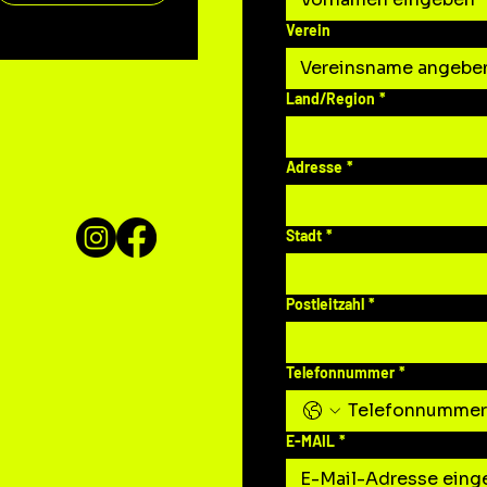
Verein
Mehrzeilige Adresse
Land/Region
*
Adresse
*
Stadt
*
Postleitzahl
*
Telefonnummer
*
E-MAIL
*