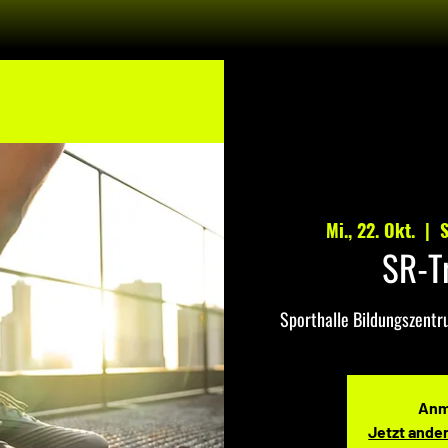
Mi., 22. Okt.
  |  
S
SR-T
Sporthalle Bildungszent
Anm
Jetzt ande