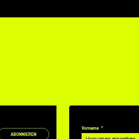
TAK
DEINE MITTEILUNG A
Vorname
*
ABONNIEREN