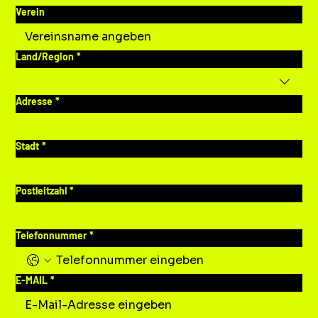
Verein
Mehrzeilige Adresse
Land/Region
*
Adresse
*
Stadt
*
Postleitzahl
*
Telefonnummer
*
E-MAIL
*