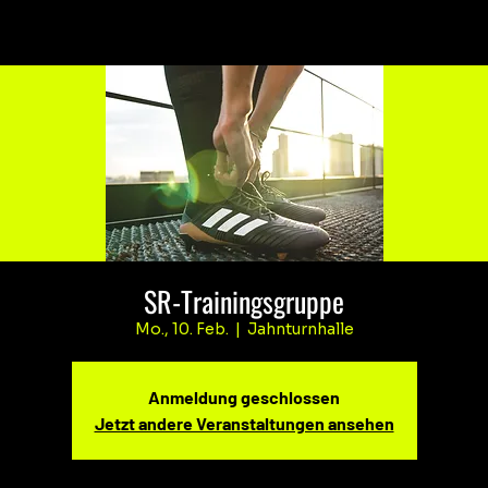
SR-Trainingsgruppe
Mo., 10. Feb.
  |  
Jahnturnhalle
Anmeldung geschlossen
Jetzt andere Veranstaltungen ansehen