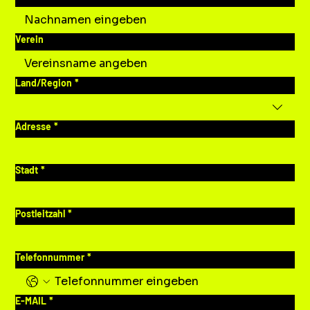
Verein
Mehrzeilige Adresse
Land/Region
*
Adresse
*
Stadt
*
Postleitzahl
*
Telefonnummer
*
E-MAIL
*