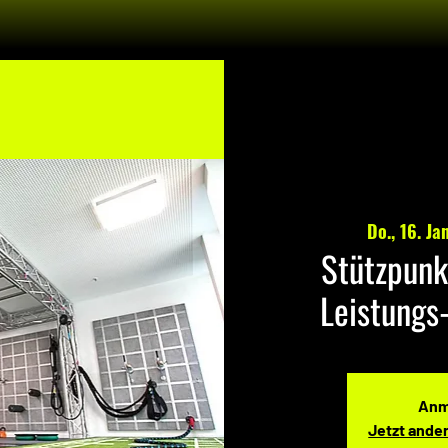
Do., 16. Jan
Stützpunk
Leistungs
Anm
Jetzt ande