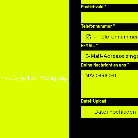
Postleitzahl
*
Telefonnummer
*
E-MAIL
*
Deine Nachricht an uns
*
h via
E-Mail
zur Verfügung.
Datei-Upload
Datei hochladen