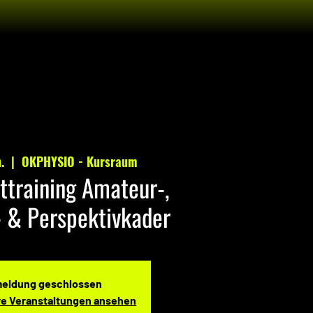
.
  |  
OKPHYSIO - Kursraum
ttraining Amateur-,
- & Perspektivkader
eldung geschlossen
re Veranstaltungen ansehen