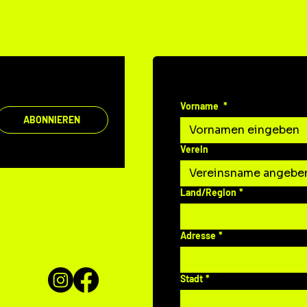
DEINE MITTEILUNG A
Vorname
*
ABONNIEREN
Verein
Mehrzeilige Adresse
Land/Region
*
Adresse
*
Stadt
*