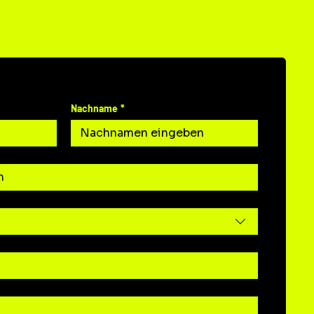
N UNS
Nachname
*