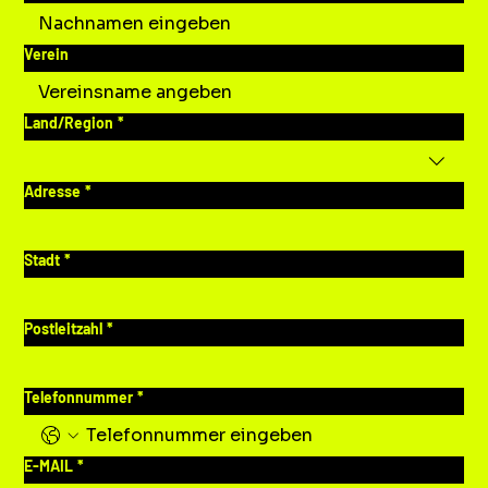
Verein
Mehrzeilige Adresse
Land/Region
*
Adresse
*
Stadt
*
Postleitzahl
*
Telefonnummer
*
E-MAIL
*