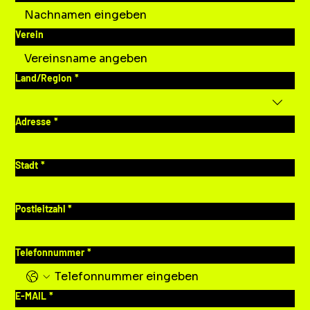
Verein
Mehrzeilige Adresse
Land/Region
*
Adresse
*
Stadt
*
Postleitzahl
*
Telefonnummer
*
E-MAIL
*