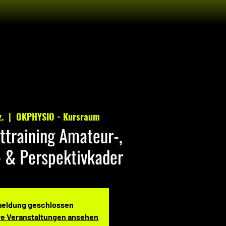
z.
  |  
OKPHYSIO - Kursraum
ttraining Amateur-,
- & Perspektivkader
eldung geschlossen
re Veranstaltungen ansehen