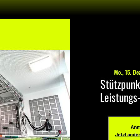
Mo., 15. De
Stützpunk
Leistungs
Anm
Jetzt ande