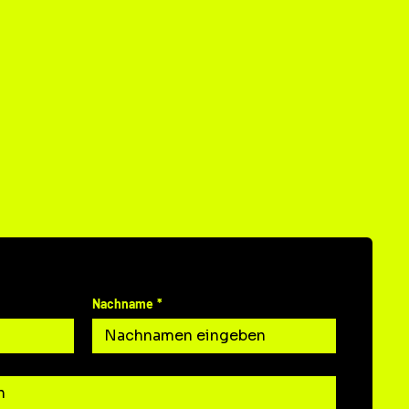
T
N UNS
Nachname
*