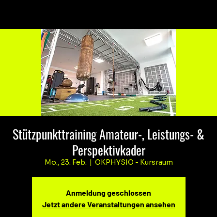
Stützpunkttraining Amateur-, Leistungs- &
Perspektivkader
Mo., 23. Feb.
  |  
OKPHYSIO - Kursraum
Anmeldung geschlossen
Jetzt andere Veranstaltungen ansehen