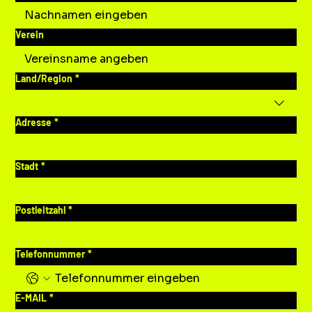
Verein
Mehrzeilige Adresse
Land/Region
*
Adresse
*
Stadt
*
Postleitzahl
*
Telefonnummer
*
E-MAIL
*